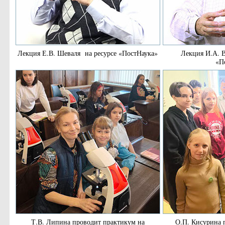
Лекция Е.В. Шеваля на ресурсе «ПостНаука»
Лекция И.А. В
«П
Т.В. Липина проводит практикум на
О.П. Кисурина 