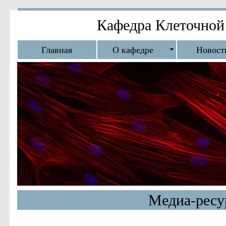
Кафедра Клеточной
Главная
О кафедре
Новост
Медиа-ресу