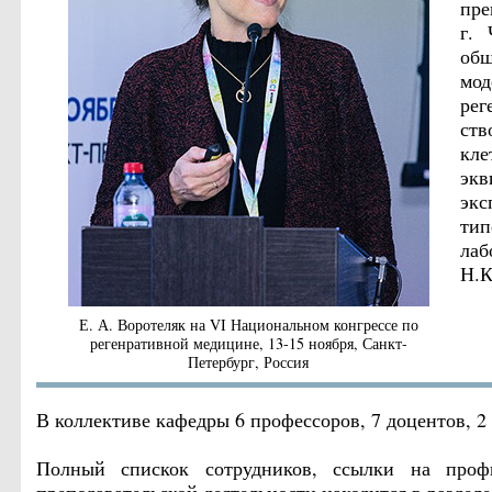
пре
г. 
об
мо
ре
ств
кле
эк
экс
тип
лаб
Н.К
Е. А. Воротеляк на VI Национальном конгрессе по
регенративной медицине, 13-15 ноября, Санкт-
Петербург, Россия
В коллективе кафедры 6 профессоров, 7 доцентов, 2 
Полный спискок сотрудников, ссылки на проф