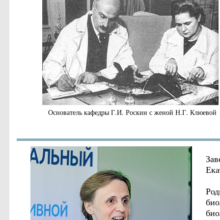
Основатель кафедры Г.И. Роскин с женой Н.Г. Клюевой
Зав
Ека
Род
био
био