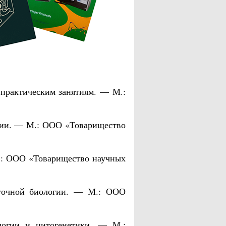
 практическим занятиям. — М.:
логии. — М.: ООО «Товарищество
М.: ООО «Товарищество научных
леточной биологии. — М.: ООО
логии и цитогенетики. — М.: