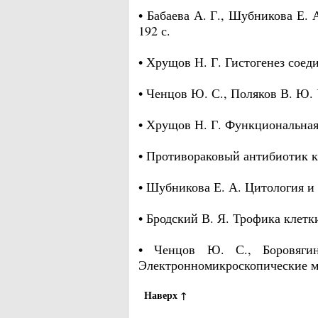
• Бабаева А. Г., Шубникова Е.
192 с.
• Хрущов Н. Г. Гистогенез соед
• Ченцов Ю. С., Поляков В. Ю. 
• Хрущов Н. Г. Функциональная
• Противораковый антибиотик кр
• Шубникова Е. А. Цитология и
• Бродский В. Я. Трофика клетк
• Ченцов Ю. С., Боровяги
Электронномикроскопические ме
Наверх ↑