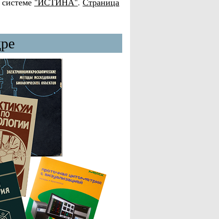
в системе
"ИСТИНА"
.
Страница
дре