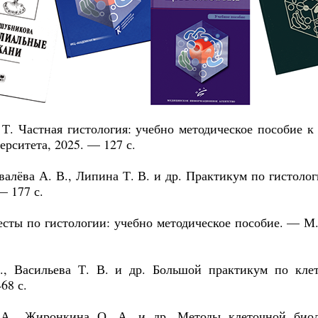
Т. Частная гистология: учебно методическое пособие к
рситета, 2025. — 127 с.
овалёва А. В., Липина Т. В. и др. Практикум по гисто
— 177 с.
Тесты по гистологии: учебно методическое пособие. — 
В., Васильева Т. В. и др. Большой практикум по к
68 с.
 А., Жиронкина О. А. и др. Методы клеточной био