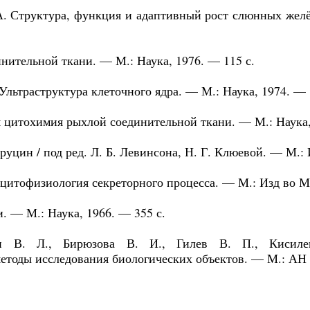
 А. Структура, функция и адаптивный рост слюнных жел
инительной ткани. — М.: Наука, 1976. — 115 с.
Ультраструктура клеточного ядра. — М.: Наука, 1974. — 
 цитохимия рыхлой соединительной ткани. — М.: Наука,
уцин / под ред. Л. Б. Левинсона, Н. Г. Клюевой. — М.: 
 цитофизиология секреторного процесса. — М.: Изд во М
и. — М.: Наука, 1966. — 355 с.
н В. Л., Бирюзова В. И., Гилев В. П., Кисил
тоды исследования биологических объектов. — М.: АН 