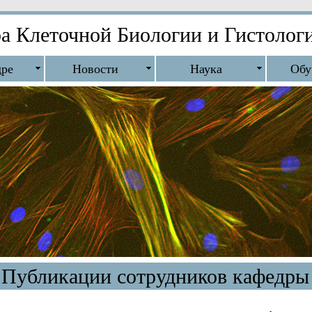
а Клеточной Биологии и Гистоло
дре
Новости
Наука
Обу
Публикации сотрудников кафедры