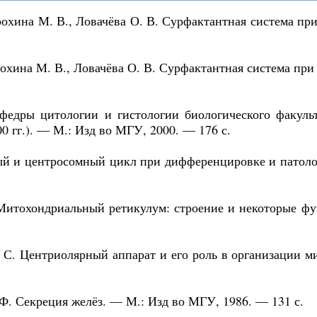
Ерохина М. В., Ловачёва О. В. Сурфактантная система при
Ерохина М. В., Ловачёва О. В. Сурфактантная система пр
федры цитологии и гистологии биологического факульт
0 гг.). — М.: Изд во МГУ, 2000. — 176 с.
ый и центросомный цикл при дифференцировке и патоло
 Митохондриальный ретикулум: строение и некоторые ф
. С. Центриолярный аппарат и его роль в организации
 Ф. Секреция желёз. — М.: Изд во МГУ, 1986. — 131 с.