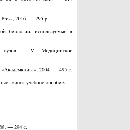
 Press, 2016. — 295 p.
ой биологии, используемые в
х вузов. — М.: Медицинское
 «Академкнига», 2004. — 495 с.
чные ткани: учебное пособие. —
88. — 294 с.